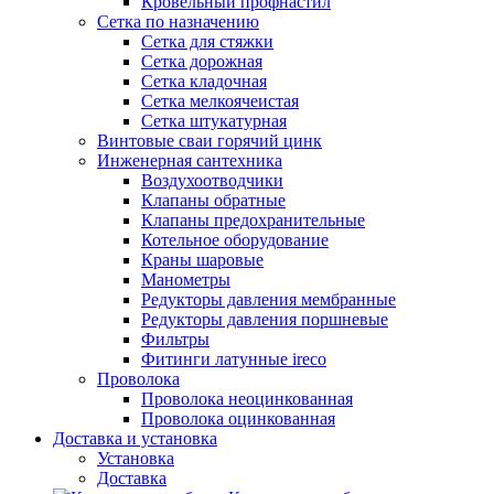
Кровельный профнастил
Сетка по назначению
Сетка для стяжки
Сетка дорожная
Сетка кладочная
Сетка мелкоячеистая
Сетка штукатурная
Винтовые сваи горячий цинк
Инженерная сантехника
Воздухоотводчики
Клапаны обратные
Клапаны предохранительные
Котельное оборудование
Краны шаровые
Манометры
Редукторы давления мембранные
Редукторы давления поршневые
Фильтры
Фитинги латунные ireco
Проволока
Проволока неоцинкованная
Проволока оцинкованная
Доставка и установка
Установка
Доставка