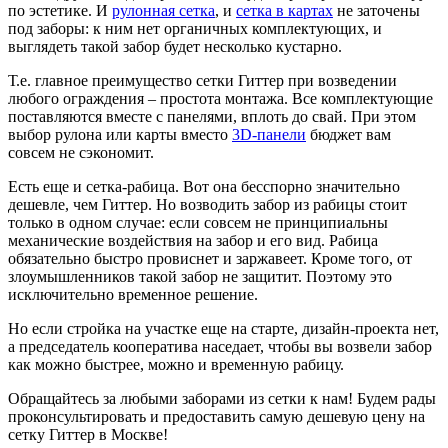
по эстетике. И
рулонная сетка
, и
сетка в картах
не заточены
под заборы: к ним нет органичных комплектующих, и
выглядеть такой забор будет несколько кустарно.
Т.е. главное преимущество сетки Гиттер при возведении
любого ограждения – простота монтажа. Все комплектующие
поставляются вместе с панелями, вплоть до свай. При этом
выбор рулона или карты вместо
3D-панели
бюджет вам
совсем не сэкономит.
Есть еще и сетка-рабица. Вот она бесспорно значительно
дешевле, чем Гиттер. Но возводить забор из рабицы стоит
только в одном случае: если совсем не принципиальны
механические воздействия на забор и его вид. Рабица
обязательно быстро провиснет и заржавеет. Кроме того, от
злоумышленников такой забор не защитит. Поэтому это
исключительно временное решение.
Но если стройка на участке еще на старте, дизайн-проекта нет,
а председатель кооператива наседает, чтобы вы возвели забор
как можно быстрее, можно и временную рабицу.
Обращайтесь за любыми заборами из сетки к нам! Будем рады
проконсультировать и предоставить самую дешевую цену на
сетку Гиттер в Москве!