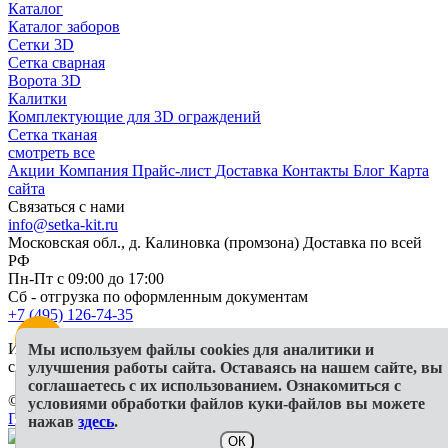
Каталог
Каталог заборов
Сетки 3D
Сетка сварная
Ворота 3D
Калитки
Комплектующие для 3D ограждений
Сетка тканая
смотреть все
Акции
Компания
Прайс-лист
Доставка
Контакты
Блог
Карта
сайта
Связаться с нами
info@setka-kit.ru
Московская обл., д. Калиновка (промзона) Доставка по всей
РФ
Пн-Пт с 09:00 до 17:00
Сб - отгрузка по оформленным документам
+7 (495) 126-74-35
Информация, представленная на сайте, в исключительных
Мы используем файлы cookies для аналитики и
случаях может отличаться от действительности
улучшения работы сайта. Оставаясь на нашем сайте, вы
соглашаетесь с их использованием. Ознакомиться с
© 2026 ООО "Гранд КИТ"
условиями обработки файлов куки-файлов вы можете
Политика конфиденциальности
СОУТ
Публичная оферта
нажав
здесь
.
ОК