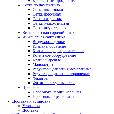
Кровельный профнастил
Сетка по назначению
Сетка для стяжки
Сетка дорожная
Сетка кладочная
Сетка мелкоячеистая
Сетка штукатурная
Винтовые сваи горячий цинк
Инженерная сантехника
Воздухоотводчики
Клапаны обратные
Клапаны предохранительные
Котельное оборудование
Краны шаровые
Манометры
Редукторы давления мембранные
Редукторы давления поршневые
Фильтры
Фитинги латунные ireco
Проволока
Проволока неоцинкованная
Проволока оцинкованная
Доставка и установка
Установка
Доставка