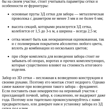
бы на своем участке, стоит учитывать параметры сетки и
особенности ее фурнитуры:
основные пруты 3Д сетки для забора — металлическая
проволока с диаметром не менее 3 мм и не более 6 мм;
высота секций, которыми реализуется 3Д сетка,
колеблется от 1,5 до 3-х м, а ширина – всегда 2,5 м;
сетка может быть как неокрашенная оцинкованная, так
и с полимерным покрытием абсолютно любого цвета,
вплоть до комбинации из нескольких цветов;
при сборе комплекта для возведения забора стоит не
забывать об опорах, воротах и прочих комплектующих,
которые существенно влияют на стоимость итогового
изделия.
Забор из 3D сетки – несложная к возведению конструкция и
своими руками. Поэтому его монтаж стоит недорого. Однако
самое важное при возведении такого забора – фундамент.
Если поставить сваи некорректно на неровный участок с
проседающей почвой, забор, к сожалению, не выдержит даже
года. Поэтому или тщательно проконсультируйтесь с нами
предварительно, или доверьте нам и установку забора из 3Д
сетки под ключ.