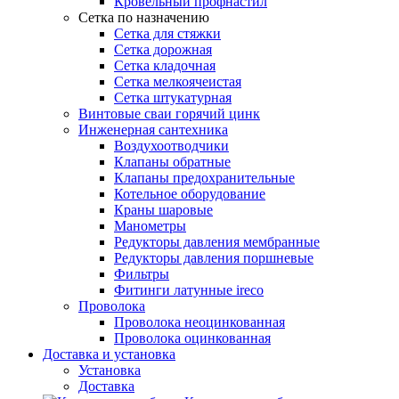
Кровельный профнастил
Сетка по назначению
Сетка для стяжки
Сетка дорожная
Сетка кладочная
Сетка мелкоячеистая
Сетка штукатурная
Винтовые сваи горячий цинк
Инженерная сантехника
Воздухоотводчики
Клапаны обратные
Клапаны предохранительные
Котельное оборудование
Краны шаровые
Манометры
Редукторы давления мембранные
Редукторы давления поршневые
Фильтры
Фитинги латунные ireco
Проволока
Проволока неоцинкованная
Проволока оцинкованная
Доставка и установка
Установка
Доставка