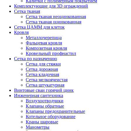
Калитки с полимерным покрытием
Комплектующие для 3D ограждений
Сетка тканая
Сетка тканая неоцинкованная
Сетка тканая оцинкованная
Сетка ЦАММ для клеток
Кровля
Металлочерепица
Фальцевая кровля
Композитная кровля
Кровельный профнастил
Сетка по назначению
Сетка для стяжки
Сетка дорожная
Сетка кладочная
Сетка мелкоячеистая
Сетка штукатурная
Винтовые сваи горячий цинк
Инженерная сантехника
Воздухоотводчики
Клапаны обратные
Клапаны предохранительные
Котельное оборудование
Краны шаровые
Манометры