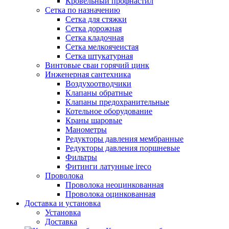
Кровельный профнастил
Сетка по назначению
Сетка для стяжки
Сетка дорожная
Сетка кладочная
Сетка мелкоячеистая
Сетка штукатурная
Винтовые сваи горячий цинк
Инженерная сантехника
Воздухоотводчики
Клапаны обратные
Клапаны предохранительные
Котельное оборудование
Краны шаровые
Манометры
Редукторы давления мембранные
Редукторы давления поршневые
Фильтры
Фитинги латунные ireco
Проволока
Проволока неоцинкованная
Проволока оцинкованная
Доставка и установка
Установка
Доставка