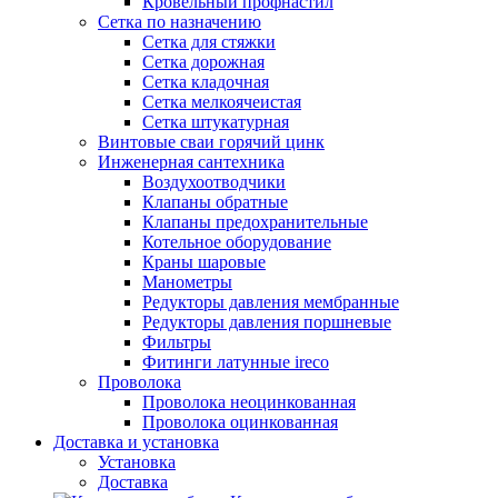
Кровельный профнастил
Сетка по назначению
Сетка для стяжки
Сетка дорожная
Сетка кладочная
Сетка мелкоячеистая
Сетка штукатурная
Винтовые сваи горячий цинк
Инженерная сантехника
Воздухоотводчики
Клапаны обратные
Клапаны предохранительные
Котельное оборудование
Краны шаровые
Манометры
Редукторы давления мембранные
Редукторы давления поршневые
Фильтры
Фитинги латунные ireco
Проволока
Проволока неоцинкованная
Проволока оцинкованная
Доставка и установка
Установка
Доставка