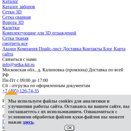
Каталог
Каталог заборов
Сетки 3D
Сетка сварная
Ворота 3D
Калитки
Комплектующие для 3D ограждений
Сетка тканая
смотреть все
Акции
Компания
Прайс-лист
Доставка
Контакты
Блог
Карта
сайта
Связаться с нами
info@setka-kit.ru
Московская обл., д. Калиновка (промзона) Доставка по всей
РФ
Пн-Пт с 09:00 до 17:00
Сб - отгрузка по оформленным документам
+7 (495) 126-74-35
Информация, представленная на сайте, в исключительных
Мы используем файлы cookies для аналитики и
случаях может отличаться от действительности
улучшения работы сайта. Оставаясь на нашем сайте, вы
соглашаетесь с их использованием. Ознакомиться с
© 2026 ООО "Гранд КИТ"
условиями обработки файлов куки-файлов вы можете
Политика конфиденциальности
СОУТ
Публичная оферта
нажав
здесь
.
ОК