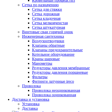
Кровельный профнастил
Сетка по назначению
Сетка для стяжки
Сетка дорожная
Сетка кладочная
Сетка мелкоячеистая
Сетка штукатурная
Винтовые сваи горячий цинк
Инженерная сантехника
Воздухоотводчики
Клапаны обратные
Клапаны предохранительные
Котельное оборудование
Краны шаровые
Манометры
Редукторы давления мембранные
Редукторы давления поршневые
Фильтры
Фитинги латунные ireco
Проволока
Проволока неоцинкованная
Проволока оцинкованная
Доставка и установка
Установка
Доставка