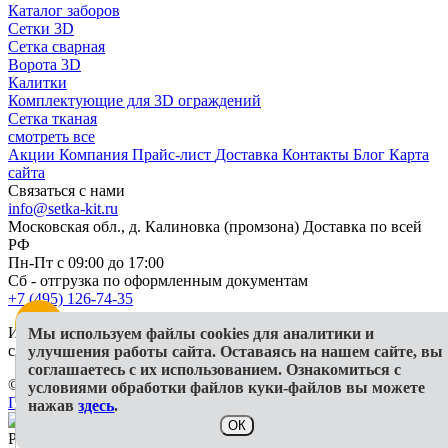
Каталог заборов
Сетки 3D
Сетка сварная
Ворота 3D
Калитки
Комплектующие для 3D ограждений
Сетка тканая
смотреть все
Акции
Компания
Прайс-лист
Доставка
Контакты
Блог
Карта
сайта
Связаться с нами
info@setka-kit.ru
Московская обл., д. Калиновка (промзона) Доставка по всей
РФ
Пн-Пт с 09:00 до 17:00
Сб - отгрузка по оформленным документам
+7 (495) 126-74-35
Информация, представленная на сайте, в исключительных
Мы используем файлы cookies для аналитики и
случаях может отличаться от действительности
улучшения работы сайта. Оставаясь на нашем сайте, вы
соглашаетесь с их использованием. Ознакомиться с
© 2026 ООО "Гранд КИТ"
условиями обработки файлов куки-файлов вы можете
Политика конфиденциальности
СОУТ
Публичная оферта
нажав
здесь
.
ОК
Разработка и продвижение