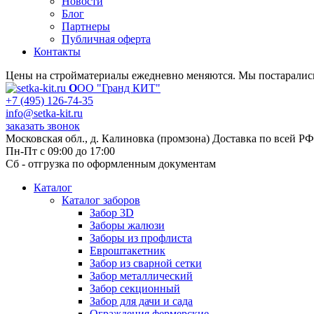
Новости
Блог
Партнеры
Публичная оферта
Контакты
Цены на стройматериалы ежедневно меняются. Мы постарались 
О
ОО "Гранд КИТ"
+7 (495) 126-74-35
info@setka-kit.ru
заказать звонок
Московская обл., д. Калиновка (промзона) Доставка по всей РФ
Пн-Пт с 09:00 до 17:00
Сб - отгрузка по оформленным документам
Каталог
Каталог заборов
Забор 3D
Заборы жалюзи
Заборы из профлиста
Евроштакетник
Забор из сварной сетки
Забор металлический
Забор секционный
Забор для дачи и сада
Ограждения фермерские