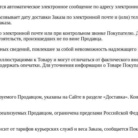
ется автоматическое электронное сообщение по адресу электрон
совывает дату доставки Заказа по электронной почте и (или) тел
аказа.
по электронной почте или при контрольном звонке Покупателю. 
оятельств, произошедших не по вине Продавца.
верных сведений, повлекшее за собой невозможность надлежащего
ллюстрациями к Товару и могут отличаться от фактического вн
держать опечатки. Для уточнения информации о Товаре Покупа
изуемого Продавцом, указаны на Сайте в разделе «Доставка». Ко
и реализуемых Продавцом, ограничена пределами Российской Фе
исит от тарифов курьерских служб и веса Заказа, сообщается П