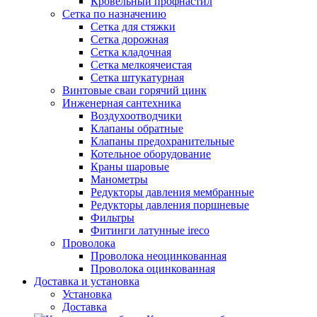
Кровельный профнастил
Сетка по назначению
Сетка для стяжки
Сетка дорожная
Сетка кладочная
Сетка мелкоячеистая
Сетка штукатурная
Винтовые сваи горячий цинк
Инженерная сантехника
Воздухоотводчики
Клапаны обратные
Клапаны предохранительные
Котельное оборудование
Краны шаровые
Манометры
Редукторы давления мембранные
Редукторы давления поршневые
Фильтры
Фитинги латунные ireco
Проволока
Проволока неоцинкованная
Проволока оцинкованная
Доставка и установка
Установка
Доставка