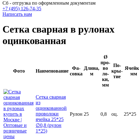
Сб - отгрузка по оформленным документам
+7 (495) 126-74-35
Написать нам
Сетка сварная в рулонах
оцинкованная
Ø
про­
По­
Фа­
Длина,
во­
Ячей­к
Фото
Наименование
кры­
сов­ка
м
ло­
мм
тие
ки,
мм
Сетка сварная
из
оцинкованной
проволоки
Рулон
25
0,8
оц.
25*25
ячейка 25*25
∅0,8 (рулон
1*25)