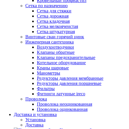
Кровельный профнастил
Сетка по назначению
Сетка для стяжки
Сетка дорожная
Сетка кладочная
Сетка мелкоячеистая
Сетка штукатурная
Винтовые сваи горячий цинк
Инженерная сантехника
Воздухоотводчики
Клапаны обратные
Клапаны предохранительные
Котельное оборудование
Краны шаровые
Манометры
Редукторы давления мембранные
Редукторы давления поршневые
Фильтры
Фитинги латунные ireco
Проволока
Проволока неоцинкованная
Проволока оцинкованная
Доставка и установка
Установка
Доставка