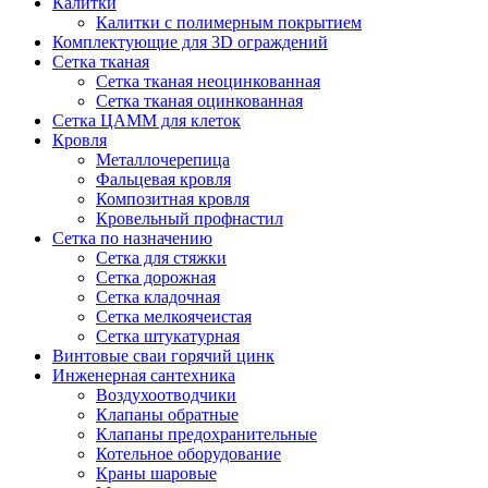
Калитки
Калитки с полимерным покрытием
Комплектующие для 3D ограждений
Сетка тканая
Сетка тканая неоцинкованная
Сетка тканая оцинкованная
Сетка ЦАММ для клеток
Кровля
Металлочерепица
Фальцевая кровля
Композитная кровля
Кровельный профнастил
Сетка по назначению
Сетка для стяжки
Сетка дорожная
Сетка кладочная
Сетка мелкоячеистая
Сетка штукатурная
Винтовые сваи горячий цинк
Инженерная сантехника
Воздухоотводчики
Клапаны обратные
Клапаны предохранительные
Котельное оборудование
Краны шаровые