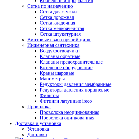
Кровельный профнастил
Сетка по назначению
Сетка для стяжки
Сетка дорожная
Сетка кладочная
Сетка мелкоячеистая
Сетка штукатурная
Винтовые сваи горячий цинк
Инженерная сантехника
Воздухоотводчики
Клапаны обратные
Клапаны предохранительные
Котельное оборудование
Краны шаровые
Манометры
Редукторы давления мембранные
Редукторы давления поршневые
Фильтры
Фитинги латунные ireco
Проволока
Проволока неоцинкованная
Проволока оцинкованная
Доставка и установка
Установка
Доставка