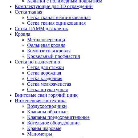
Калитки с полимерным покрытием
Комплектующие для 3D ограждений
Сетка тканая
Сетка тканая неоцинкованная
Сетка тканая оцинкованная
Сетка ЦАММ для клеток
Кровля
Металлочерепица
Фальцевая кровля
Композитная кровля
Кровельный профнастил
Сетка по назначению
Сетка для стяжки
Сетка дорожная
Сетка кладочная
Сетка мелкоячеистая
Сетка штукатурная
Винтовые сваи горячий цинк
Инженерная сантехника
Воздухоотводчики
Клапаны обратные
Клапаны предохранительные
Котельное оборудование
Краны шаровые
Манометры