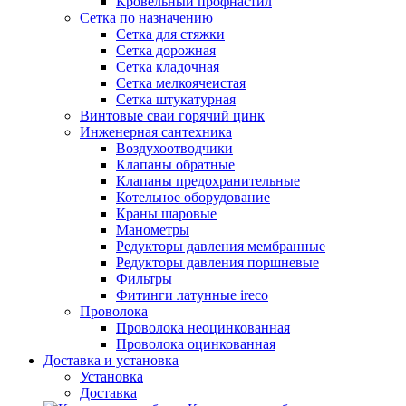
Кровельный профнастил
Сетка по назначению
Сетка для стяжки
Сетка дорожная
Сетка кладочная
Сетка мелкоячеистая
Сетка штукатурная
Винтовые сваи горячий цинк
Инженерная сантехника
Воздухоотводчики
Клапаны обратные
Клапаны предохранительные
Котельное оборудование
Краны шаровые
Манометры
Редукторы давления мембранные
Редукторы давления поршневые
Фильтры
Фитинги латунные ireco
Проволока
Проволока неоцинкованная
Проволока оцинкованная
Доставка и установка
Установка
Доставка