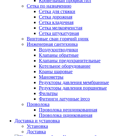
Кровельный профнастил
Сетка по назначению
Сетка для стяжки
Сетка дорожная
Сетка кладочная
Сетка мелкоячеистая
Сетка штукатурная
Винтовые сваи горячий цинк
Инженерная сантехника
Воздухоотводчики
Клапаны обратные
Клапаны предохранительные
Котельное оборудование
Краны шаровые
Манометры
Редукторы давления мембранные
Редукторы давления поршневые
Фильтры
Фитинги латунные ireco
Проволока
Проволока неоцинкованная
Проволока оцинкованная
Доставка и установка
Установка
Доставка