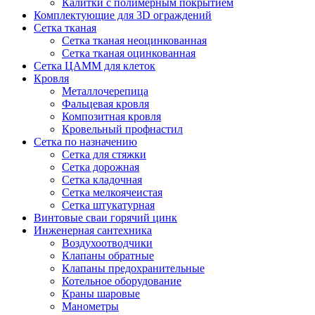
Калитки с полимерным покрытием
Комплектующие для 3D ограждений
Сетка тканая
Сетка тканая неоцинкованная
Сетка тканая оцинкованная
Сетка ЦАММ для клеток
Кровля
Металлочерепица
Фальцевая кровля
Композитная кровля
Кровельный профнастил
Сетка по назначению
Сетка для стяжки
Сетка дорожная
Сетка кладочная
Сетка мелкоячеистая
Сетка штукатурная
Винтовые сваи горячий цинк
Инженерная сантехника
Воздухоотводчики
Клапаны обратные
Клапаны предохранительные
Котельное оборудование
Краны шаровые
Манометры