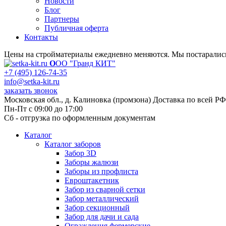
Новости
Блог
Партнеры
Публичная оферта
Контакты
Цены на стройматериалы ежедневно меняются. Мы постарались 
О
ОО "Гранд КИТ"
+7 (495) 126-74-35
info@setka-kit.ru
заказать звонок
Московская обл., д. Калиновка (промзона) Доставка по всей РФ
Пн-Пт с 09:00 до 17:00
Сб - отгрузка по оформленным документам
Каталог
Каталог заборов
Забор 3D
Заборы жалюзи
Заборы из профлиста
Евроштакетник
Забор из сварной сетки
Забор металлический
Забор секционный
Забор для дачи и сада
Ограждения фермерские