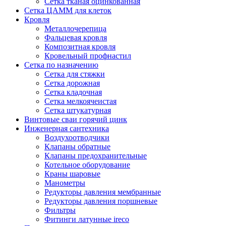
Сетка тканая оцинкованная
Сетка ЦАММ для клеток
Кровля
Металлочерепица
Фальцевая кровля
Композитная кровля
Кровельный профнастил
Сетка по назначению
Сетка для стяжки
Сетка дорожная
Сетка кладочная
Сетка мелкоячеистая
Сетка штукатурная
Винтовые сваи горячий цинк
Инженерная сантехника
Воздухоотводчики
Клапаны обратные
Клапаны предохранительные
Котельное оборудование
Краны шаровые
Манометры
Редукторы давления мембранные
Редукторы давления поршневые
Фильтры
Фитинги латунные ireco