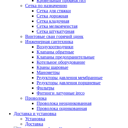
Кровельный профнастил
Сетка по назначению
Сетка для стяжки
Сетка дорожная
Сетка кладочная
Сетка мелкоячеистая
Сетка штукатурная
Винтовые сваи горячий цинк
Инженерная сантехника
Воздухоотводчики
Клапаны обратные
Клапаны предохранительные
Котельное оборудование
Краны шаровые
Манометры
Редукторы давления мембранные
Редукторы давления поршневые
Фильтры
Фитинги латунные ireco
Проволока
Проволока неоцинкованная
Проволока оцинкованная
Доставка и установка
Установка
Доставка