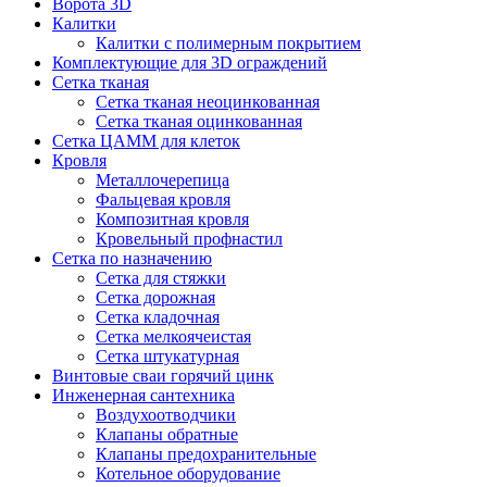
Ворота 3D
Калитки
Калитки с полимерным покрытием
Комплектующие для 3D ограждений
Сетка тканая
Сетка тканая неоцинкованная
Сетка тканая оцинкованная
Сетка ЦАММ для клеток
Кровля
Металлочерепица
Фальцевая кровля
Композитная кровля
Кровельный профнастил
Сетка по назначению
Сетка для стяжки
Сетка дорожная
Сетка кладочная
Сетка мелкоячеистая
Сетка штукатурная
Винтовые сваи горячий цинк
Инженерная сантехника
Воздухоотводчики
Клапаны обратные
Клапаны предохранительные
Котельное оборудование