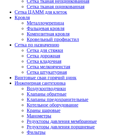
Сетка тканая неоцинкованная
Сетка тканая оцинкованная
Сетка ЦАММ для клеток
Кровля
Металлочерепица
Фальцевая кровля
Композитная кровля
Кровельный профнастил
Сетка по назначению
Сетка для стяжки
Сетка дорожная
Сетка кладочная
Сетка мелкоячеистая
Сетка штукатурная
Винтовые сваи горячий цинк
Инженерная сантехника
Воздухоотводчики
Клапаны обратные
Клапаны предохранительные
Котельное оборудование
Краны шаровые
Манометры
Редукторы давления мембранные
Редукторы давления поршневые
Фильтры