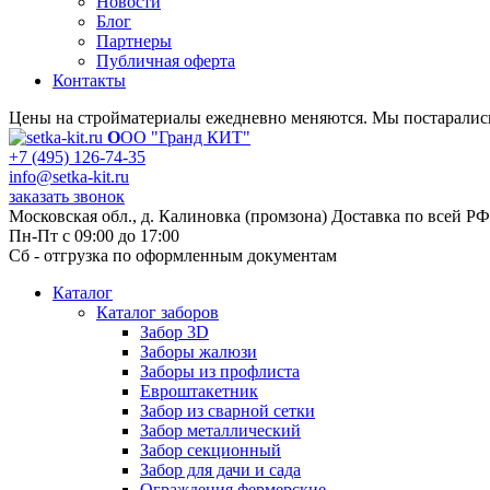
Новости
Блог
Партнеры
Публичная оферта
Контакты
Цены на стройматериалы ежедневно меняются. Мы постарались 
О
ОО "Гранд КИТ"
+7 (495) 126-74-35
info@setka-kit.ru
заказать звонок
Московская обл., д. Калиновка (промзона) Доставка по всей РФ
Пн-Пт с 09:00 до 17:00
Сб - отгрузка по оформленным документам
Каталог
Каталог заборов
Забор 3D
Заборы жалюзи
Заборы из профлиста
Евроштакетник
Забор из сварной сетки
Забор металлический
Забор секционный
Забор для дачи и сада
Ограждения фермерские