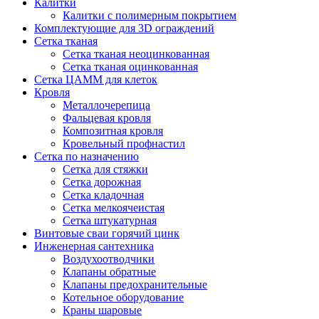
Калитки
Калитки с полимерным покрытием
Комплектующие для 3D ограждений
Сетка тканая
Сетка тканая неоцинкованная
Сетка тканая оцинкованная
Сетка ЦАММ для клеток
Кровля
Металлочерепица
Фальцевая кровля
Композитная кровля
Кровельный профнастил
Сетка по назначению
Сетка для стяжки
Сетка дорожная
Сетка кладочная
Сетка мелкоячеистая
Сетка штукатурная
Винтовые сваи горячий цинк
Инженерная сантехника
Воздухоотводчики
Клапаны обратные
Клапаны предохранительные
Котельное оборудование
Краны шаровые