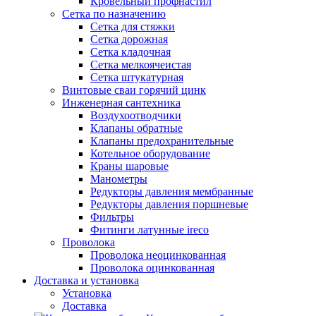
Кровельный профнастил
Сетка по назначению
Сетка для стяжки
Сетка дорожная
Сетка кладочная
Сетка мелкоячеистая
Сетка штукатурная
Винтовые сваи горячий цинк
Инженерная сантехника
Воздухоотводчики
Клапаны обратные
Клапаны предохранительные
Котельное оборудование
Краны шаровые
Манометры
Редукторы давления мембранные
Редукторы давления поршневые
Фильтры
Фитинги латунные ireco
Проволока
Проволока неоцинкованная
Проволока оцинкованная
Доставка и установка
Установка
Доставка