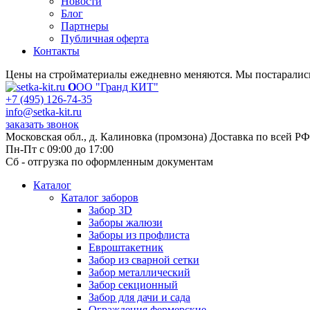
Новости
Блог
Партнеры
Публичная оферта
Контакты
Цены на стройматериалы ежедневно меняются. Мы постарались 
О
ОО "Гранд КИТ"
+7 (495) 126-74-35
info@setka-kit.ru
заказать звонок
Московская обл., д. Калиновка (промзона) Доставка по всей РФ
Пн-Пт с 09:00 до 17:00
Сб - отгрузка по оформленным документам
Каталог
Каталог заборов
Забор 3D
Заборы жалюзи
Заборы из профлиста
Евроштакетник
Забор из сварной сетки
Забор металлический
Забор секционный
Забор для дачи и сада
Ограждения фермерские