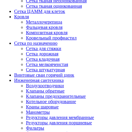
Сетка тканая неоцинкованная
Сетка тканая оцинкованная
Сетка ЦАММ для клеток
Кровля
Металлочерепица
Фальцевая кровля
Композитная кровля
Кровельный профнастил
Сетка по назначению
Сетка для стяжки
Сетка дорожная
Сетка кладочная
Сетка мелкоячеистая
Сетка штукатурная
Винтовые сваи горячий цинк
Инженерная сантехника
Воздухоотводчики
Клапаны обратные
Клапаны предохранительные
Котельное оборудование
Краны шаровые
Манометры
Редукторы давления мембранные
Редукторы давления поршневые
Фильтры