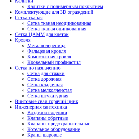
Калитки
Калитки с полимерным покрытием
Комплектующие для 3D ограждений
Сетка тканая
Сетка тканая неоцинкованная
Сетка тканая оцинкованная
Сетка ЦАММ для клеток
Кровля
Металлочерепица
Фальцевая кровля
Композитная кровля
Кровельный профнастил
Сетка по назначению
Сетка для стяжки
Сетка дорожная
Сетка кладочная
Сетка мелкоячеистая
Сетка штукатурная
Винтовые сваи горячий цинк
Инженерная сантехника
Воздухоотводчики
Клапаны обратные
Клапаны предохранительные
Котельное оборудование
Краны шаровые