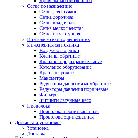
Кровельный профнастил
Сетка по назначению
Сетка для стяжки
Сетка дорожная
Сетка кладочная
Сетка мелкоячеистая
Сетка штукатурная
Винтовые сваи горячий цинк
Инженерная сантехника
Воздухоотводчики
Клапаны обратные
Клапаны предохранительные
Котельное оборудование
Краны шаровые
Манометры
Редукторы давления мембранные
Редукторы давления поршневые
Фильтры
Фитинги латунные ireco
Проволока
Проволока неоцинкованная
Проволока оцинкованная
Доставка и установка
Установка
Доставка