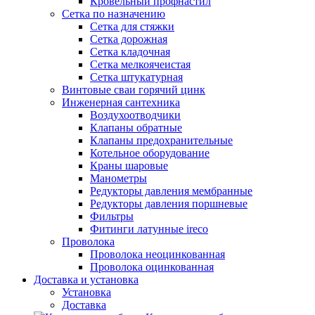
Кровельный профнастил
Сетка по назначению
Сетка для стяжки
Сетка дорожная
Сетка кладочная
Сетка мелкоячеистая
Сетка штукатурная
Винтовые сваи горячий цинк
Инженерная сантехника
Воздухоотводчики
Клапаны обратные
Клапаны предохранительные
Котельное оборудование
Краны шаровые
Манометры
Редукторы давления мембранные
Редукторы давления поршневые
Фильтры
Фитинги латунные ireco
Проволока
Проволока неоцинкованная
Проволока оцинкованная
Доставка и установка
Установка
Доставка