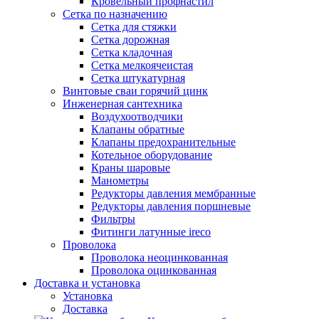
Кровельный профнастил
Сетка по назначению
Сетка для стяжки
Сетка дорожная
Сетка кладочная
Сетка мелкоячеистая
Сетка штукатурная
Винтовые сваи горячий цинк
Инженерная сантехника
Воздухоотводчики
Клапаны обратные
Клапаны предохранительные
Котельное оборудование
Краны шаровые
Манометры
Редукторы давления мембранные
Редукторы давления поршневые
Фильтры
Фитинги латунные ireco
Проволока
Проволока неоцинкованная
Проволока оцинкованная
Доставка и установка
Установка
Доставка