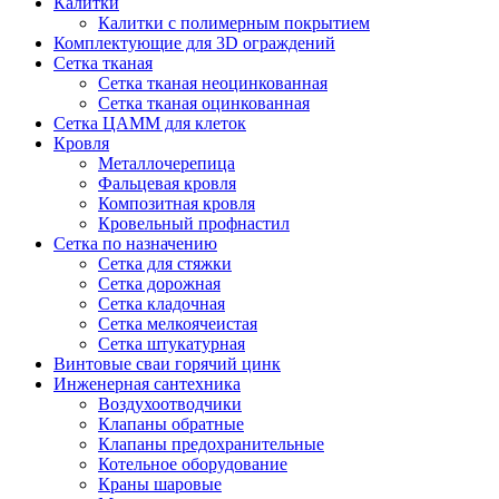
Калитки
Калитки с полимерным покрытием
Комплектующие для 3D ограждений
Сетка тканая
Сетка тканая неоцинкованная
Сетка тканая оцинкованная
Сетка ЦАММ для клеток
Кровля
Металлочерепица
Фальцевая кровля
Композитная кровля
Кровельный профнастил
Сетка по назначению
Сетка для стяжки
Сетка дорожная
Сетка кладочная
Сетка мелкоячеистая
Сетка штукатурная
Винтовые сваи горячий цинк
Инженерная сантехника
Воздухоотводчики
Клапаны обратные
Клапаны предохранительные
Котельное оборудование
Краны шаровые