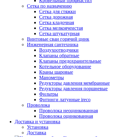
Кровельный профнастил
Сетка по назначению
Сетка для стяжки
Сетка дорожная
Сетка кладочная
Сетка мелкоячеистая
Сетка штукатурная
Винтовые сваи горячий цинк
Инженерная сантехника
Воздухоотводчики
Клапаны обратные
Клапаны предохранительные
Котельное оборудование
Краны шаровые
Манометры
Редукторы давления мембранные
Редукторы давления поршневые
Фильтры
Фитинги латунные ireco
Проволока
Проволока неоцинкованная
Проволока оцинкованная
Доставка и установка
Установка
Доставка