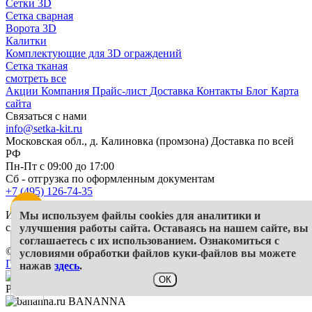
Сетки 3D
Сетка сварная
Ворота 3D
Калитки
Комплектующие для 3D ограждений
Сетка тканая
смотреть все
Акции
Компания
Прайс-лист
Доставка
Контакты
Блог
Карта
сайта
Связаться с нами
info@setka-kit.ru
Московская обл., д. Калиновка (промзона) Доставка по всей
РФ
Пн-Пт с 09:00 до 17:00
Сб - отгрузка по оформленным документам
+7 (495) 126-74-35
Информация, представленная на сайте, в исключительных
Мы используем файлы cookies для аналитики и
случаях может отличаться от действительности
улучшения работы сайта. Оставаясь на нашем сайте, вы
соглашаетесь с их использованием. Ознакомиться с
© 2026 ООО "Гранд КИТ"
условиями обработки файлов куки-файлов вы можете
Политика конфиденциальности
СОУТ
Публичная оферта
нажав
здесь
.
ОК
Разработка и продвижение
BANANNA