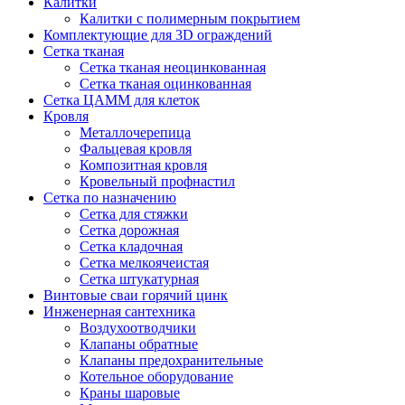
Калитки
Калитки с полимерным покрытием
Комплектующие для 3D ограждений
Сетка тканая
Сетка тканая неоцинкованная
Сетка тканая оцинкованная
Сетка ЦАММ для клеток
Кровля
Металлочерепица
Фальцевая кровля
Композитная кровля
Кровельный профнастил
Сетка по назначению
Сетка для стяжки
Сетка дорожная
Сетка кладочная
Сетка мелкоячеистая
Сетка штукатурная
Винтовые сваи горячий цинк
Инженерная сантехника
Воздухоотводчики
Клапаны обратные
Клапаны предохранительные
Котельное оборудование
Краны шаровые