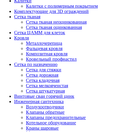
Калитки
Калитки с полимерным покрытием
Комплектующие для 3D ограждений
Сетка тканая
Сетка тканая неоцинкованная
Сетка тканая оцинкованная
Сетка ЦАММ для клеток
Кровля
Металлочерепица
Фальцевая кровля
Композитная кровля
Кровельный профнастил
Сетка по назначению
Сетка для стяжки
Сетка дорожная
Сетка кладочная
Сетка мелкоячеистая
Сетка штукатурная
Винтовые сваи горячий цинк
Инженерная сантехника
Воздухоотводчики
Клапаны обратные
Клапаны предохранительные
Котельное оборудование
Краны шаровые