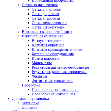
Кровельный профнастил
Сетка по назначению
Сетка для стяжки
Сетка дорожная
Сетка кладочная
Сетка мелкоячеистая
Сетка штукатурная
Винтовые сваи горячий цинк
Инженерная сантехника
Воздухоотводчики
Клапаны обратные
Клапаны предохранительные
Котельное оборудование
Краны шаровые
Манометры
Редукторы давления мембранные
Редукторы давления поршневые
Фильтры
Фитинги латунные ireco
Проволока
Проволока неоцинкованная
Проволока оцинкованная
Доставка и установка
Установка
Доставка