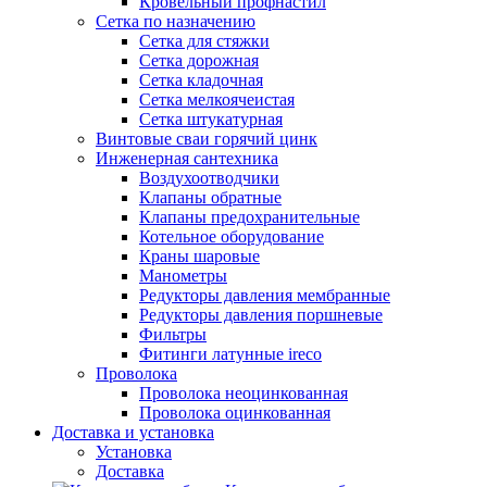
Кровельный профнастил
Сетка по назначению
Сетка для стяжки
Сетка дорожная
Сетка кладочная
Сетка мелкоячеистая
Сетка штукатурная
Винтовые сваи горячий цинк
Инженерная сантехника
Воздухоотводчики
Клапаны обратные
Клапаны предохранительные
Котельное оборудование
Краны шаровые
Манометры
Редукторы давления мембранные
Редукторы давления поршневые
Фильтры
Фитинги латунные ireco
Проволока
Проволока неоцинкованная
Проволока оцинкованная
Доставка и установка
Установка
Доставка