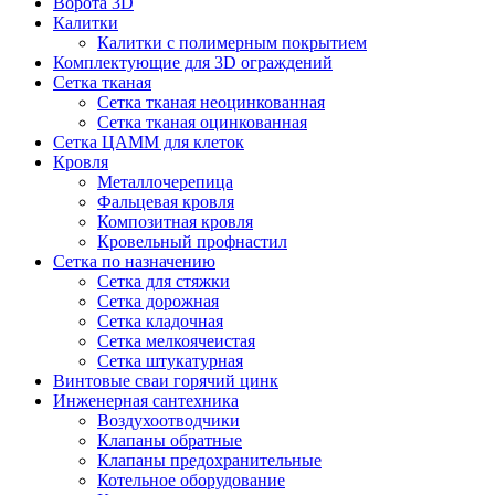
Ворота 3D
Калитки
Калитки с полимерным покрытием
Комплектующие для 3D ограждений
Сетка тканая
Сетка тканая неоцинкованная
Сетка тканая оцинкованная
Сетка ЦАММ для клеток
Кровля
Металлочерепица
Фальцевая кровля
Композитная кровля
Кровельный профнастил
Сетка по назначению
Сетка для стяжки
Сетка дорожная
Сетка кладочная
Сетка мелкоячеистая
Сетка штукатурная
Винтовые сваи горячий цинк
Инженерная сантехника
Воздухоотводчики
Клапаны обратные
Клапаны предохранительные
Котельное оборудование