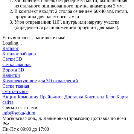
Заполнение: панель без ребер жесткости, выполненная
из стального оцинкованного прутка диаметром 3 мм.
В комплект входят: 2 столба сечением 60х40 мм, петли,
проушины для навесного замка.
Угол открывания: 110˚, внутрь или наружу участка
(определяется расположением проушин для замка).
Есть вопросы - напишите нам!
Loading...
Каталог
Каталог заборов
Сетки 3D
Сетка сварная
Ворота 3D
Калитки
Комплектующие для 3D ограждений
Сетка тканая
смотреть все
Акции
Компания
Прайс-лист
Доставка
Контакты
Блог
Карта
сайта
Связаться с нами
info@setka-kit.ru
Московская обл., д. Калиновка (промзона) Доставка по всей
РФ
Пн-Пт с 09:00 до 17:00