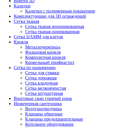
Ворота 3D
Калитки
Калитки с полимерным покрытием
Комплектующие для 3D ограждений
Сетка тканая
Сетка тканая неоцинкованная
Сетка тканая оцинкованная
Сетка ЦАММ для клеток
Кровля
Металлочерепица
Фальцевая кровля
Композитная кровля
Кровельный профнастил
Сетка по назначению
Сетка для стяжки
Сетка дорожная
Сетка кладочная
Сетка мелкоячеистая
Сетка штукатурная
Винтовые сваи горячий цинк
Инженерная сантехника
Воздухоотводчики
Клапаны обратные
Клапаны предохранительные
Котельное оборудование