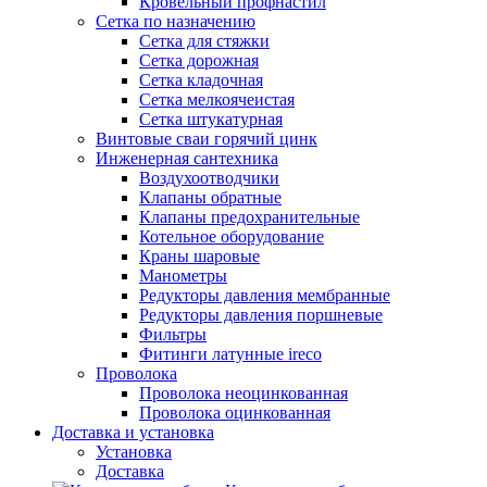
Кровельный профнастил
Сетка по назначению
Сетка для стяжки
Сетка дорожная
Сетка кладочная
Сетка мелкоячеистая
Сетка штукатурная
Винтовые сваи горячий цинк
Инженерная сантехника
Воздухоотводчики
Клапаны обратные
Клапаны предохранительные
Котельное оборудование
Краны шаровые
Манометры
Редукторы давления мембранные
Редукторы давления поршневые
Фильтры
Фитинги латунные ireco
Проволока
Проволока неоцинкованная
Проволока оцинкованная
Доставка и установка
Установка
Доставка