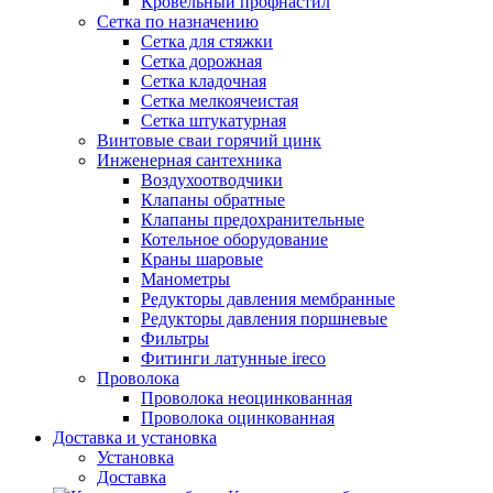
Кровельный профнастил
Сетка по назначению
Сетка для стяжки
Сетка дорожная
Сетка кладочная
Сетка мелкоячеистая
Сетка штукатурная
Винтовые сваи горячий цинк
Инженерная сантехника
Воздухоотводчики
Клапаны обратные
Клапаны предохранительные
Котельное оборудование
Краны шаровые
Манометры
Редукторы давления мембранные
Редукторы давления поршневые
Фильтры
Фитинги латунные ireco
Проволока
Проволока неоцинкованная
Проволока оцинкованная
Доставка и установка
Установка
Доставка