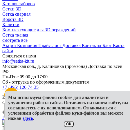
Каталог заборов
Сетки 3D
Сетка сварная
Ворота 3D
Калитки
Комплектующие для 3D ограждений
Сетка тканая
смотреть все
Акции
Компания
Прайс-лист
Доставка
Контакты
Блог
Карта
сайта
Связаться с нами
info@setka-kit.ru
Московская обл., д. Калиновка (промзона) Доставка по всей
РФ
Пн-Пт с 09:00 до 17:00
Сб - отгрузка по оформленным документам
+7 (495) 126-74-35
Информация, представленная на сайте, в исключительных
Мы используем файлы cookies для аналитики и
случаях может отличаться от действительности
улучшения работы сайта. Оставаясь на нашем сайте, вы
соглашаетесь с их использованием. Ознакомиться с
© 2026 ООО "Гранд КИТ"
условиями обработки файлов куки-файлов вы можете
Политика конфиденциальности
СОУТ
Публичная оферта
нажав
здесь
.
ОК
Разработка и продвижение