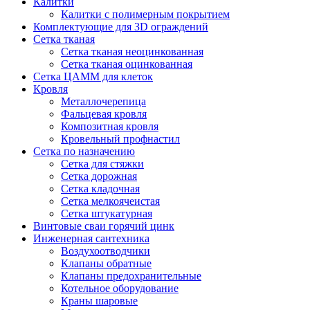
Калитки
Калитки с полимерным покрытием
Комплектующие для 3D ограждений
Сетка тканая
Сетка тканая неоцинкованная
Сетка тканая оцинкованная
Сетка ЦАММ для клеток
Кровля
Металлочерепица
Фальцевая кровля
Композитная кровля
Кровельный профнастил
Сетка по назначению
Сетка для стяжки
Сетка дорожная
Сетка кладочная
Сетка мелкоячеистая
Сетка штукатурная
Винтовые сваи горячий цинк
Инженерная сантехника
Воздухоотводчики
Клапаны обратные
Клапаны предохранительные
Котельное оборудование
Краны шаровые