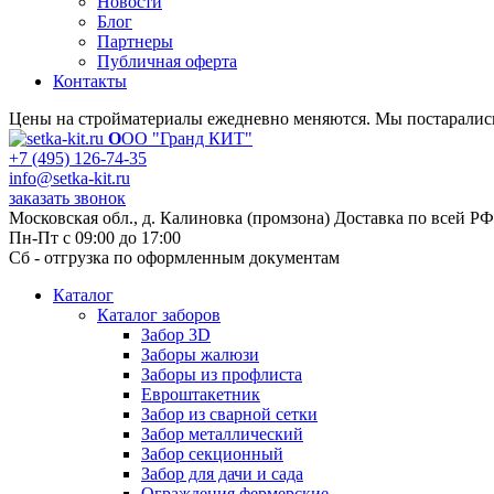
Новости
Блог
Партнеры
Публичная оферта
Контакты
Цены на стройматериалы ежедневно меняются. Мы постарались 
О
ОО "Гранд КИТ"
+7 (495) 126-74-35
info@setka-kit.ru
заказать звонок
Московская обл., д. Калиновка (промзона) Доставка по всей РФ
Пн-Пт с 09:00 до 17:00
Сб - отгрузка по оформленным документам
Каталог
Каталог заборов
Забор 3D
Заборы жалюзи
Заборы из профлиста
Евроштакетник
Забор из сварной сетки
Забор металлический
Забор секционный
Забор для дачи и сада
Ограждения фермерские