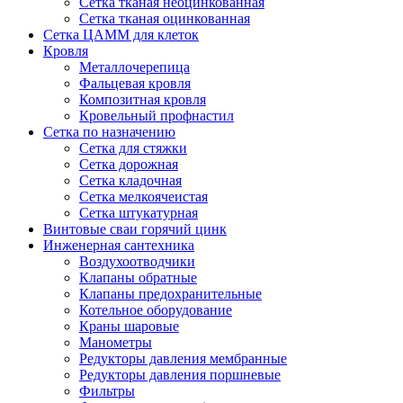
Сетка тканая неоцинкованная
Сетка тканая оцинкованная
Сетка ЦАММ для клеток
Кровля
Металлочерепица
Фальцевая кровля
Композитная кровля
Кровельный профнастил
Сетка по назначению
Сетка для стяжки
Сетка дорожная
Сетка кладочная
Сетка мелкоячеистая
Сетка штукатурная
Винтовые сваи горячий цинк
Инженерная сантехника
Воздухоотводчики
Клапаны обратные
Клапаны предохранительные
Котельное оборудование
Краны шаровые
Манометры
Редукторы давления мембранные
Редукторы давления поршневые
Фильтры