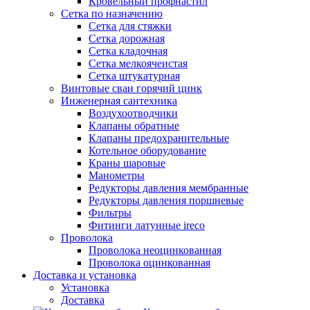
Кровельный профнастил
Сетка по назначению
Сетка для стяжки
Сетка дорожная
Сетка кладочная
Сетка мелкоячеистая
Сетка штукатурная
Винтовые сваи горячий цинк
Инженерная сантехника
Воздухоотводчики
Клапаны обратные
Клапаны предохранительные
Котельное оборудование
Краны шаровые
Манометры
Редукторы давления мембранные
Редукторы давления поршневые
Фильтры
Фитинги латунные ireco
Проволока
Проволока неоцинкованная
Проволока оцинкованная
Доставка и установка
Установка
Доставка