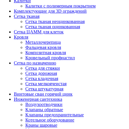
Калитки
Калитки с полимерным покрытием
Комплектующие для 3D ограждений
Сетка тканая
Сетка тканая неоцинкованная
Сетка тканая оцинкованная
Сетка ЦАММ для клеток
Кровля
Металлочерепица
Фальцевая кровля
Композитная кровля
Кровельный профнастил
Сетка по назначению
Сетка для стяжки
Сетка дорожная
Сетка кладочная
Сетка мелкоячеистая
Сетка штукатурная
Винтовые сваи горячий цинк
Инженерная сантехника
Воздухоотводчики
Клапаны обратные
Клапаны предохранительные
Котельное оборудование
Краны шаровые