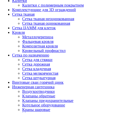
Калитки
Калитки с полимерным покрытием
Комплектующие для 3D ограждений
Сетка тканая
Сетка тканая неоцинкованная
Сетка тканая оцинкованная
Сетка ЦАММ для клеток
Кровля
Металлочерепица
Фальцевая кровля
Композитная кровля
Кровельный профнастил
Сетка по назначению
Сетка для стяжки
Сетка дорожная
Сетка кладочная
Сетка мелкоячеистая
Сетка штукатурная
Винтовые сваи горячий цинк
Инженерная сантехника
Воздухоотводчики
Клапаны обратные
Клапаны предохранительные
Котельное оборудование
Краны шаровые