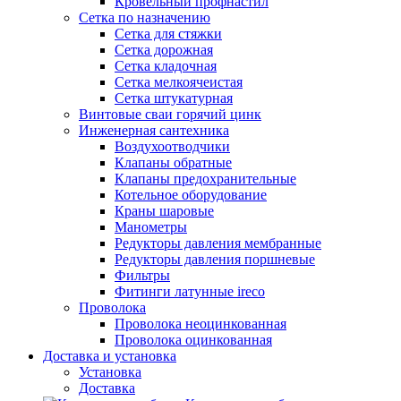
Кровельный профнастил
Сетка по назначению
Сетка для стяжки
Сетка дорожная
Сетка кладочная
Сетка мелкоячеистая
Сетка штукатурная
Винтовые сваи горячий цинк
Инженерная сантехника
Воздухоотводчики
Клапаны обратные
Клапаны предохранительные
Котельное оборудование
Краны шаровые
Манометры
Редукторы давления мембранные
Редукторы давления поршневые
Фильтры
Фитинги латунные ireco
Проволока
Проволока неоцинкованная
Проволока оцинкованная
Доставка и установка
Установка
Доставка