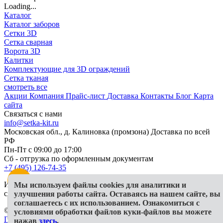
Loading...
Каталог
Каталог заборов
Сетки 3D
Сетка сварная
Ворота 3D
Калитки
Комплектующие для 3D ограждений
Сетка тканая
смотреть все
Акции
Компания
Прайс-лист
Доставка
Контакты
Блог
Карта
сайта
Связаться с нами
info@setka-kit.ru
Московская обл., д. Калиновка (промзона) Доставка по всей
РФ
Пн-Пт с 09:00 до 17:00
Сб - отгрузка по оформленным документам
+7 (495) 126-74-35
Информация, представленная на сайте, в исключительных
Мы используем файлы cookies для аналитики и
случаях может отличаться от действительности
улучшения работы сайта. Оставаясь на нашем сайте, вы
соглашаетесь с их использованием. Ознакомиться с
© 2026 ООО "Гранд КИТ"
условиями обработки файлов куки-файлов вы можете
Политика конфиденциальности
СОУТ
Публичная оферта
нажав
здесь
.