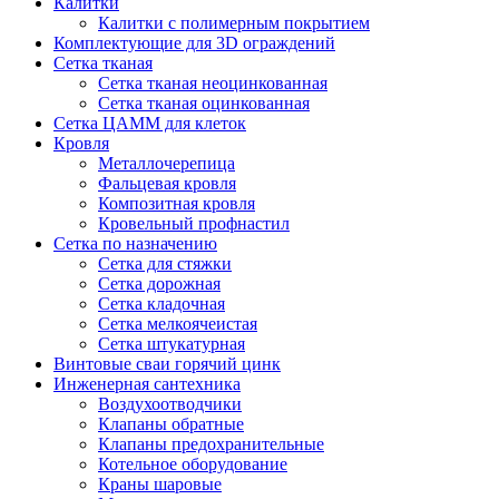
Калитки
Калитки с полимерным покрытием
Комплектующие для 3D ограждений
Сетка тканая
Сетка тканая неоцинкованная
Сетка тканая оцинкованная
Сетка ЦАММ для клеток
Кровля
Металлочерепица
Фальцевая кровля
Композитная кровля
Кровельный профнастил
Сетка по назначению
Сетка для стяжки
Сетка дорожная
Сетка кладочная
Сетка мелкоячеистая
Сетка штукатурная
Винтовые сваи горячий цинк
Инженерная сантехника
Воздухоотводчики
Клапаны обратные
Клапаны предохранительные
Котельное оборудование
Краны шаровые