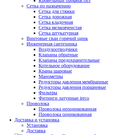
Кровельный профнастил
Сетка по назначению
Сетка для стяжки
Сетка дорожная
Сетка кладочная
Сетка мелкоячеистая
Сетка штукатурная
Винтовые сваи горячий цинк
Инженерная сантехника
Воздухоотводчики
Клапаны обратные
Клапаны предохранительные
Котельное оборудование
Краны шаровые
Манометры
Редукторы давления мембранные
Редукторы давления поршневые
Фильтры
Фитинги латунные ireco
Проволока
Проволока неоцинкованная
Проволока оцинкованная
Доставка и установка
Установка
Доставка