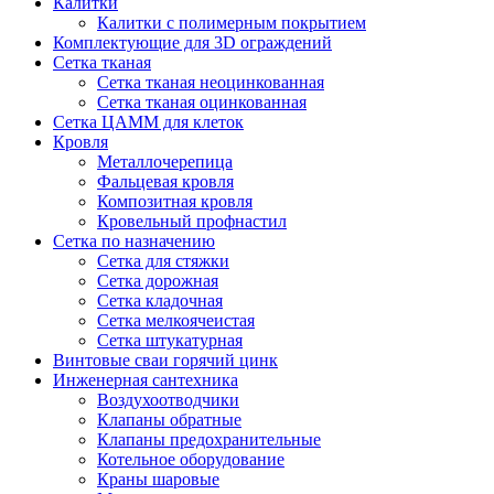
Калитки
Калитки с полимерным покрытием
Комплектующие для 3D ограждений
Сетка тканая
Сетка тканая неоцинкованная
Сетка тканая оцинкованная
Сетка ЦАММ для клеток
Кровля
Металлочерепица
Фальцевая кровля
Композитная кровля
Кровельный профнастил
Сетка по назначению
Сетка для стяжки
Сетка дорожная
Сетка кладочная
Сетка мелкоячеистая
Сетка штукатурная
Винтовые сваи горячий цинк
Инженерная сантехника
Воздухоотводчики
Клапаны обратные
Клапаны предохранительные
Котельное оборудование
Краны шаровые