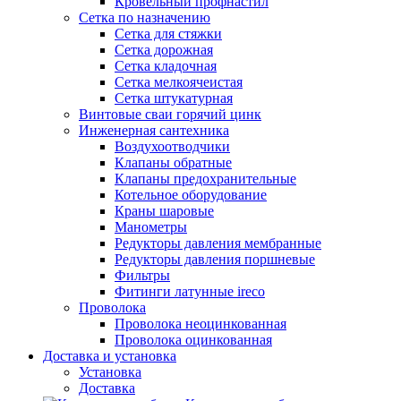
Кровельный профнастил
Сетка по назначению
Сетка для стяжки
Сетка дорожная
Сетка кладочная
Сетка мелкоячеистая
Сетка штукатурная
Винтовые сваи горячий цинк
Инженерная сантехника
Воздухоотводчики
Клапаны обратные
Клапаны предохранительные
Котельное оборудование
Краны шаровые
Манометры
Редукторы давления мембранные
Редукторы давления поршневые
Фильтры
Фитинги латунные ireco
Проволока
Проволока неоцинкованная
Проволока оцинкованная
Доставка и установка
Установка
Доставка