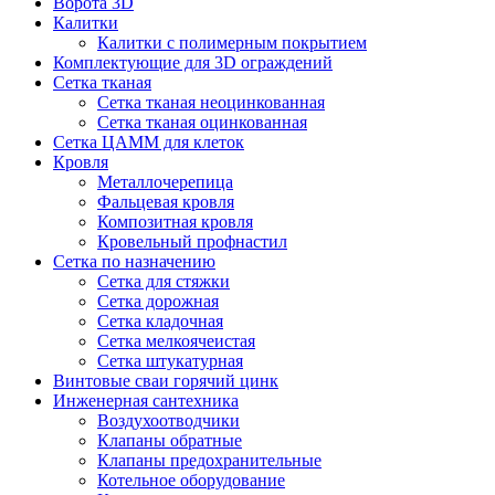
Ворота 3D
Калитки
Калитки с полимерным покрытием
Комплектующие для 3D ограждений
Сетка тканая
Сетка тканая неоцинкованная
Сетка тканая оцинкованная
Сетка ЦАММ для клеток
Кровля
Металлочерепица
Фальцевая кровля
Композитная кровля
Кровельный профнастил
Сетка по назначению
Сетка для стяжки
Сетка дорожная
Сетка кладочная
Сетка мелкоячеистая
Сетка штукатурная
Винтовые сваи горячий цинк
Инженерная сантехника
Воздухоотводчики
Клапаны обратные
Клапаны предохранительные
Котельное оборудование