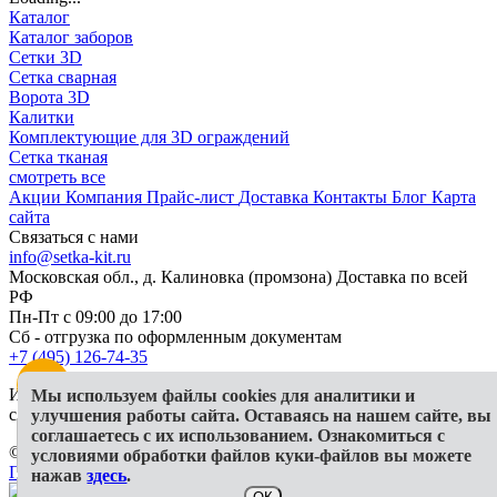
Каталог
Каталог заборов
Сетки 3D
Сетка сварная
Ворота 3D
Калитки
Комплектующие для 3D ограждений
Сетка тканая
смотреть все
Акции
Компания
Прайс-лист
Доставка
Контакты
Блог
Карта
сайта
Связаться с нами
info@setka-kit.ru
Московская обл., д. Калиновка (промзона) Доставка по всей
РФ
Пн-Пт с 09:00 до 17:00
Сб - отгрузка по оформленным документам
+7 (495) 126-74-35
Информация, представленная на сайте, в исключительных
Мы используем файлы cookies для аналитики и
случаях может отличаться от действительности
улучшения работы сайта. Оставаясь на нашем сайте, вы
соглашаетесь с их использованием. Ознакомиться с
© 2026 ООО "Гранд КИТ"
условиями обработки файлов куки-файлов вы можете
Политика конфиденциальности
СОУТ
Публичная оферта
нажав
здесь
.