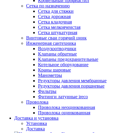
Кровельный профнастил
Сетка по назначению
Сетка для стяжки
Сетка дорожная
Сетка кладочная
Сетка мелкоячеистая
Сетка штукатурная
Винтовые сваи горячий цинк
Инженерная сантехника
Воздухоотводчики
Клапаны обратные
Клапаны предохранительные
Котельное оборудование
Краны шаровые
Манометры
Редукторы давления мембранные
Редукторы давления поршневые
Фильтры
Фитинги латунные ireco
Проволока
Проволока неоцинкованная
Проволока оцинкованная
Доставка и установка
Установка
Доставка