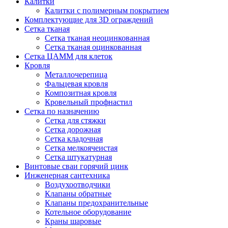
Калитки
Калитки с полимерным покрытием
Комплектующие для 3D ограждений
Сетка тканая
Сетка тканая неоцинкованная
Сетка тканая оцинкованная
Сетка ЦАММ для клеток
Кровля
Металлочерепица
Фальцевая кровля
Композитная кровля
Кровельный профнастил
Сетка по назначению
Сетка для стяжки
Сетка дорожная
Сетка кладочная
Сетка мелкоячеистая
Сетка штукатурная
Винтовые сваи горячий цинк
Инженерная сантехника
Воздухоотводчики
Клапаны обратные
Клапаны предохранительные
Котельное оборудование
Краны шаровые