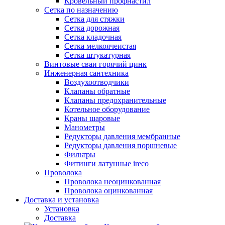
Кровельный профнастил
Сетка по назначению
Сетка для стяжки
Сетка дорожная
Сетка кладочная
Сетка мелкоячеистая
Сетка штукатурная
Винтовые сваи горячий цинк
Инженерная сантехника
Воздухоотводчики
Клапаны обратные
Клапаны предохранительные
Котельное оборудование
Краны шаровые
Манометры
Редукторы давления мембранные
Редукторы давления поршневые
Фильтры
Фитинги латунные ireco
Проволока
Проволока неоцинкованная
Проволока оцинкованная
Доставка и установка
Установка
Доставка