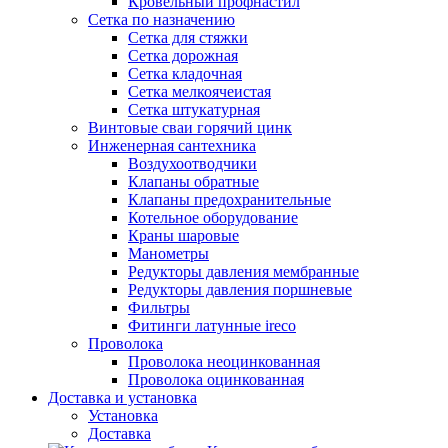
Кровельный профнастил
Сетка по назначению
Сетка для стяжки
Сетка дорожная
Сетка кладочная
Сетка мелкоячеистая
Сетка штукатурная
Винтовые сваи горячий цинк
Инженерная сантехника
Воздухоотводчики
Клапаны обратные
Клапаны предохранительные
Котельное оборудование
Краны шаровые
Манометры
Редукторы давления мембранные
Редукторы давления поршневые
Фильтры
Фитинги латунные ireco
Проволока
Проволока неоцинкованная
Проволока оцинкованная
Доставка и установка
Установка
Доставка