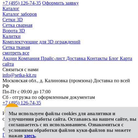
+7 (495) 126-74-35
Оформить заявку
Каталог
Каталог заборов
Сетки 3D
Сетка сварная
Ворота 3D
Калитки
Комплектующие для 3D ограждений
Сетка тканая
смотреть все
Акции
Компания
Прайс-лист
Доставка
Контакты
Блог
Карта
сайта
Связаться с нами
info@setka-kit.ru
Московская обл., д. Калиновка (промзона) Доставка по всей
РФ
Пн-Пт с 09:00 до 17:00
Сб - отгрузка по оформленным документам
+7 (495) 126-74-35
Информация, представленная на сайте, в исключительных
Мы используем файлы cookies для аналитики и
случаях может отличаться от действительности
улучшения работы сайта. Оставаясь на нашем сайте, вы
соглашаетесь с их использованием. Ознакомиться с
© 2026 ООО "Гранд КИТ"
условиями обработки файлов куки-файлов вы можете
Политика конфиденциальности
СОУТ
Публичная оферта
нажав
здесь
.