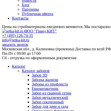
Новости
Блог
Партнеры
Публичная оферта
Контакты
Цены на стройматериалы ежедневно меняются. Мы постарались 
О
ОО "Гранд КИТ"
+7 (495) 126-74-35
info@setka-kit.ru
заказать звонок
Московская обл., д. Калиновка (промзона) Доставка по всей РФ
Пн-Пт с 09:00 до 17:00
Сб - отгрузка по оформленным документам
Каталог
Каталог заборов
Забор 3D
Заборы жалюзи
Заборы из профлиста
Евроштакетник
Забор из сварной сетки
Забор металлический
Забор секционный
Забор для дачи и сада
Ограждения фермерские