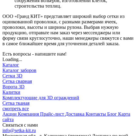
сооружения вольеров, изготовлении клеток,
строительства теплиц.
ООО «Гранд КИТ» представляет широкий выбор сетки из
оцинкованной проволоки, с разными размерами ячеек,
проволоки, высоты и ширины рулона. Выбрав нужную
продукцию, отправьте нам заказ через мессенджеры или
форму связи круглосуточно, наши менеджеры свяжутся с вами
в самое ближайшее время для уточнения деталей заказа.
Есть вопросы - напишите нам!
Loading...
Каталог
Каталог заборов
Сетки 3D
Сетка сварная
Ворота 3D
Калитки
Комплектующие для 3D ограждений
Сетка тканая
смотреть все
Акции
Компания
Прайс-лист
Доставка
Контакты
Блог
Карта
сайта
Связаться с нами
info@setka-kit.ru
Московская обл., д. Калиновка (промзона) Доставка по всей