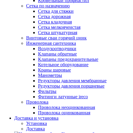
Кровельный профнастил
Сетка по назначению
Сетка для стяжки
Сетка дорожная
Сетка кладочная
Сетка мелкоячеистая
Сетка штукатурная
Винтовые сваи горячий цинк
Инженерная сантехника
Воздухоотводчики
Клапаны обратные
Клапаны предохранительные
Котельное оборудование
Краны шаровые
Манометры
Редукторы давления мембранные
Редукторы давления поршневые
Фильтры
Фитинги латунные ireco
Проволока
Проволока неоцинкованная
Проволока оцинкованная
Доставка и установка
Установка
Доставка