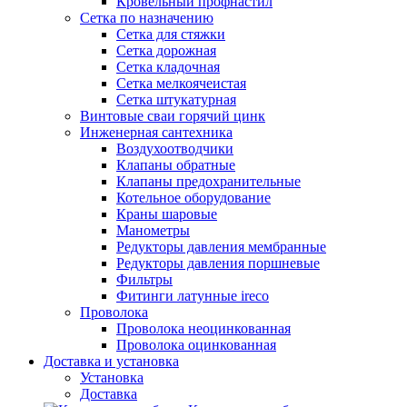
Кровельный профнастил
Сетка по назначению
Сетка для стяжки
Сетка дорожная
Сетка кладочная
Сетка мелкоячеистая
Сетка штукатурная
Винтовые сваи горячий цинк
Инженерная сантехника
Воздухоотводчики
Клапаны обратные
Клапаны предохранительные
Котельное оборудование
Краны шаровые
Манометры
Редукторы давления мембранные
Редукторы давления поршневые
Фильтры
Фитинги латунные ireco
Проволока
Проволока неоцинкованная
Проволока оцинкованная
Доставка и установка
Установка
Доставка