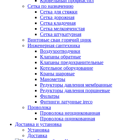
Кровельный профнастил
Сетка по назначению
Сетка для стяжки
Сетка дорожная
Сетка кладочная
Сетка мелкоячеистая
Сетка штукатурная
Винтовые сваи горячий цинк
Инженерная сантехника
Воздухоотводчики
Клапаны обратные
Клапаны предохранительные
Котельное оборудование
Краны шаровые
Манометры
Редукторы давления мембранные
Редукторы давления поршневые
Фильтры
Фитинги латунные ireco
Проволока
Проволока неоцинкованная
Проволока оцинкованная
Доставка и установка
Установка
Доставка