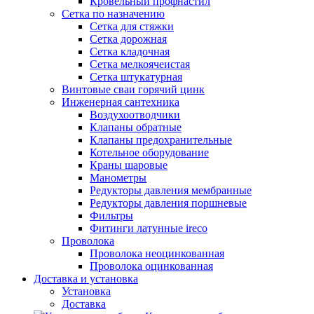
Кровельный профнастил
Сетка по назначению
Сетка для стяжки
Сетка дорожная
Сетка кладочная
Сетка мелкоячеистая
Сетка штукатурная
Винтовые сваи горячий цинк
Инженерная сантехника
Воздухоотводчики
Клапаны обратные
Клапаны предохранительные
Котельное оборудование
Краны шаровые
Манометры
Редукторы давления мембранные
Редукторы давления поршневые
Фильтры
Фитинги латунные ireco
Проволока
Проволока неоцинкованная
Проволока оцинкованная
Доставка и установка
Установка
Доставка