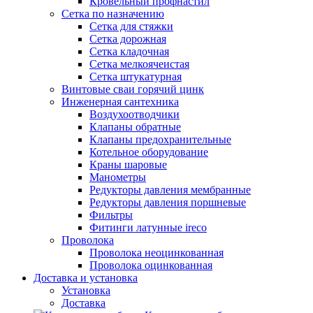
Кровельный профнастил
Сетка по назначению
Сетка для стяжки
Сетка дорожная
Сетка кладочная
Сетка мелкоячеистая
Сетка штукатурная
Винтовые сваи горячий цинк
Инженерная сантехника
Воздухоотводчики
Клапаны обратные
Клапаны предохранительные
Котельное оборудование
Краны шаровые
Манометры
Редукторы давления мембранные
Редукторы давления поршневые
Фильтры
Фитинги латунные ireco
Проволока
Проволока неоцинкованная
Проволока оцинкованная
Доставка и установка
Установка
Доставка