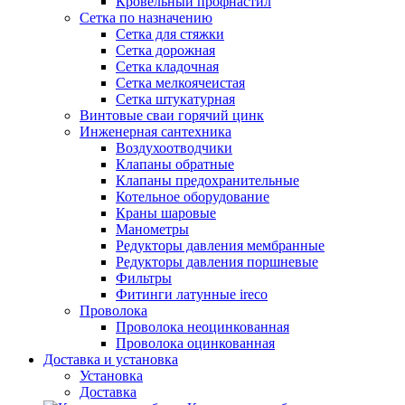
Кровельный профнастил
Сетка по назначению
Сетка для стяжки
Сетка дорожная
Сетка кладочная
Сетка мелкоячеистая
Сетка штукатурная
Винтовые сваи горячий цинк
Инженерная сантехника
Воздухоотводчики
Клапаны обратные
Клапаны предохранительные
Котельное оборудование
Краны шаровые
Манометры
Редукторы давления мембранные
Редукторы давления поршневые
Фильтры
Фитинги латунные ireco
Проволока
Проволока неоцинкованная
Проволока оцинкованная
Доставка и установка
Установка
Доставка