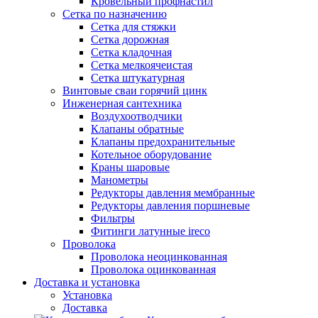
Кровельный профнастил
Сетка по назначению
Сетка для стяжки
Сетка дорожная
Сетка кладочная
Сетка мелкоячеистая
Сетка штукатурная
Винтовые сваи горячий цинк
Инженерная сантехника
Воздухоотводчики
Клапаны обратные
Клапаны предохранительные
Котельное оборудование
Краны шаровые
Манометры
Редукторы давления мембранные
Редукторы давления поршневые
Фильтры
Фитинги латунные ireco
Проволока
Проволока неоцинкованная
Проволока оцинкованная
Доставка и установка
Установка
Доставка