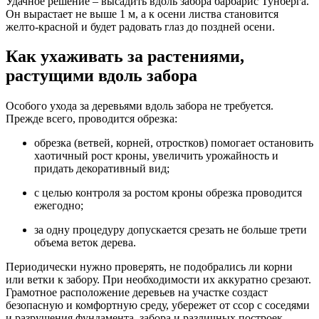
Удачное решение – высадить вдоль забора барбарис Тунберга.
Он вырастает не выше 1 м, а к осени листва становится
желто-красной и будет радовать глаз до поздней осени.
Как ухаживать за растениями,
растущими вдоль забора
Особого ухода за деревьями вдоль забора не требуется.
Прежде всего, проводится обрезка:
обрезка (ветвей, корней, отростков) помогает остановить
хаотичный рост кроны, увеличить урожайность и
придать декоративный вид;
с целью контроля за ростом кроны обрезка проводится
ежегодно;
за одну процедуру допускается срезать не больше трети
объема веток дерева.
Периодически нужно проверять, не подобрались ли корни
или ветки к забору. При необходимости их аккуратно срезают.
Грамотное расположение деревьев на участке создаст
безопасную и комфортную среду, убережет от ссор с соседями
и разрушения фундамента, забора и различных построек.