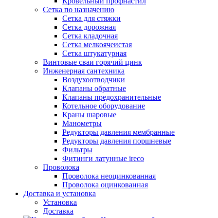
Кровельный профнастил
Сетка по назначению
Сетка для стяжки
Сетка дорожная
Сетка кладочная
Сетка мелкоячеистая
Сетка штукатурная
Винтовые сваи горячий цинк
Инженерная сантехника
Воздухоотводчики
Клапаны обратные
Клапаны предохранительные
Котельное оборудование
Краны шаровые
Манометры
Редукторы давления мембранные
Редукторы давления поршневые
Фильтры
Фитинги латунные ireco
Проволока
Проволока неоцинкованная
Проволока оцинкованная
Доставка и установка
Установка
Доставка