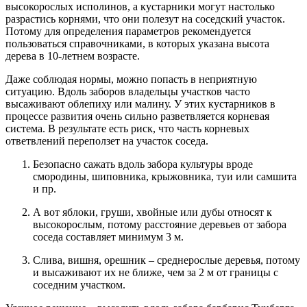
высокорослых исполинов, а кустарники могут настолько
разрастись корнями, что они полезут на соседский участок.
Потому для определения параметров рекомендуется
пользоваться справочниками, в которых указана высота
дерева в 10-летнем возрасте.
Даже соблюдая нормы, можно попасть в неприятную
ситуацию. Вдоль заборов владельцы участков часто
высаживают облепиху или малину. У этих кустарников в
процессе развития очень сильно разветвляется корневая
система. В результате есть риск, что часть корневых
ответвлений переползет на участок соседа.
Безопасно сажать вдоль забора культуры вроде
смородины, шиповника, крыжовника, туи или самшита
и пр.
А вот яблоки, груши, хвойные или дубы относят к
высокорослым, потому расстояние деревьев от забора
соседа составляет минимум 3 м.
Слива, вишня, орешник – среднерослые деревья, потому
и высаживают их не ближе, чем за 2 м от границы с
соседним участком.