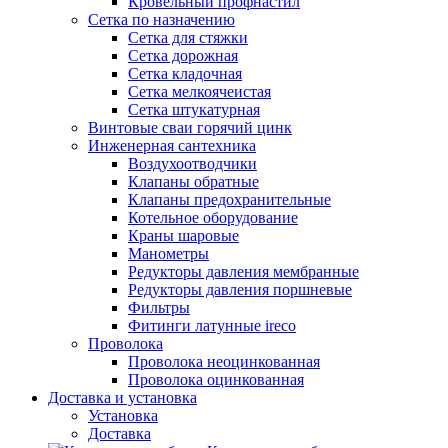
Кровельный профнастил
Сетка по назначению
Сетка для стяжки
Сетка дорожная
Сетка кладочная
Сетка мелкоячеистая
Сетка штукатурная
Винтовые сваи горячий цинк
Инженерная сантехника
Воздухоотводчики
Клапаны обратные
Клапаны предохранительные
Котельное оборудование
Краны шаровые
Манометры
Редукторы давления мембранные
Редукторы давления поршневые
Фильтры
Фитинги латунные ireco
Проволока
Проволока неоцинкованная
Проволока оцинкованная
Доставка и установка
Установка
Доставка