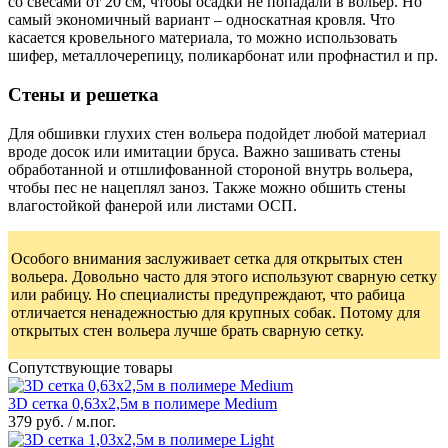
со свесами от 20 см, чтобы осадки не попадали в вольер. Но
самый экономичный вариант – односкатная кровля. Что
касается кровельного материала, то можно использовать
шифер, металлочерепицу, поликарбонат или профнастил и пр.
Стены и решетка
Для обшивки глухих стен вольера подойдет любой материал
вроде досок или имитации бруса. Важно зашивать стены
обработанной и отшлифованной стороной внутрь вольера,
чтобы пес не нацеплял заноз. Также можно обшить стены
влагостойкой фанерой или листами ОСП.
Особого внимания заслуживает сетка для открытых стен
вольера. Довольно часто для этого используют сварную сетку
или рабицу. Но специалисты предупреждают, что рабица
отличается ненадежностью для крупных собак. Потому для
открытых стен вольера лучше брать сварную сетку.
Сопутствующие товары
3D сетка 0,63x2,5м в полимере Medium
379 руб. / м.пог.