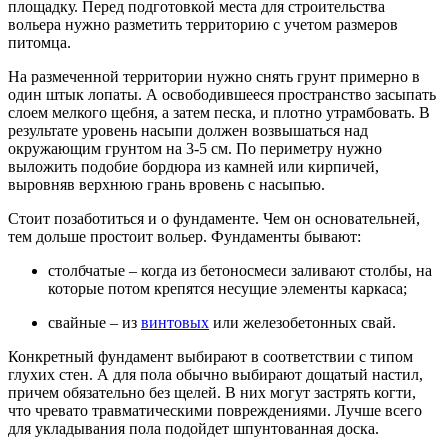
площадку. Перед подготовкой места для строительства
вольера нужно разметить территорию с учетом размеров
питомца.
На размеченной территории нужно снять грунт примерно в
один штык лопаты. А освободившееся пространство засыпать
слоем мелкого щебня, а затем песка, и плотно утрамбовать. В
результате уровень насыпи должен возвышаться над
окружающим грунтом на 3-5 см. По периметру нужно
выложить подобие бордюра из камней или кирпичей,
выровняв верхнюю грань вровень с насыпью.
Стоит позаботиться и о фундаменте. Чем он основательней,
тем дольше простоит вольер. Фундаменты бывают:
столбчатые – когда из бетоносмеси заливают столбы, на
которые потом крепятся несущие элементы каркаса;
свайные – из
винтовых
или железобетонных свай.
Конкретный фундамент выбирают в соответствии с типом
глухих стен. А для пола обычно выбирают дощатый настил,
причем обязательно без щелей. В них могут застрять когти,
что чревато травматическими повреждениями. Лучше всего
для укладывания пола подойдет шпунтованная доска.