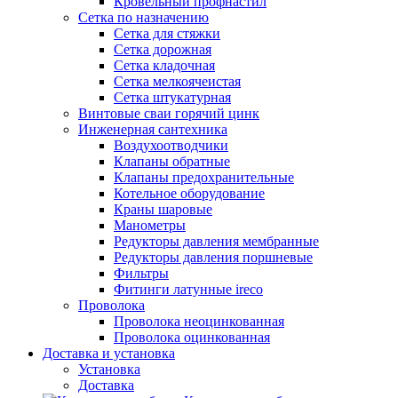
Кровельный профнастил
Сетка по назначению
Сетка для стяжки
Сетка дорожная
Сетка кладочная
Сетка мелкоячеистая
Сетка штукатурная
Винтовые сваи горячий цинк
Инженерная сантехника
Воздухоотводчики
Клапаны обратные
Клапаны предохранительные
Котельное оборудование
Краны шаровые
Манометры
Редукторы давления мембранные
Редукторы давления поршневые
Фильтры
Фитинги латунные ireco
Проволока
Проволока неоцинкованная
Проволока оцинкованная
Доставка и установка
Установка
Доставка