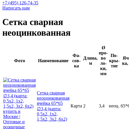
+7 (495) 126-74-35
Написать нам
Сетка сварная
неоцинкованная
Ø
про­
Фа­
По­
Длина,
во­
Яч
Фото
Наименование
сов­
кры­
м
ло­
ка,
ка
тие
ки,
мм
Сетка сварная
неоцинкованная
ячейка 65*65
Карта
2
3,4
неоц.
65*
∅3,4 (карта:
0,5х2, 1х2,
1,5х2, 3х2, 6х2)