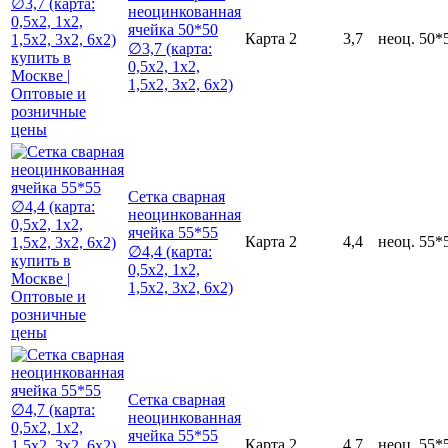
неоцинкованная
ячейка 50*50
Карта
2
3,7
неоц.
50*
∅3,7 (карта:
0,5х2, 1х2,
1,5х2, 3х2, 6х2)
Сетка сварная
неоцинкованная
ячейка 55*55
Карта
2
4,4
неоц.
55*
∅4,4 (карта:
0,5х2, 1х2,
1,5х2, 3х2, 6х2)
Сетка сварная
неоцинкованная
ячейка 55*55
Карта
2
4,7
неоц.
55*