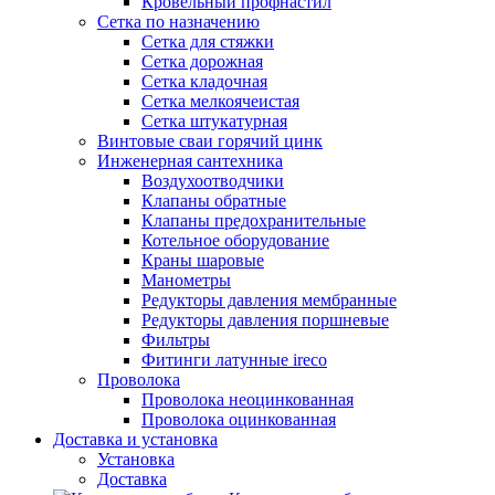
Кровельный профнастил
Сетка по назначению
Сетка для стяжки
Сетка дорожная
Сетка кладочная
Сетка мелкоячеистая
Сетка штукатурная
Винтовые сваи горячий цинк
Инженерная сантехника
Воздухоотводчики
Клапаны обратные
Клапаны предохранительные
Котельное оборудование
Краны шаровые
Манометры
Редукторы давления мембранные
Редукторы давления поршневые
Фильтры
Фитинги латунные ireco
Проволока
Проволока неоцинкованная
Проволока оцинкованная
Доставка и установка
Установка
Доставка