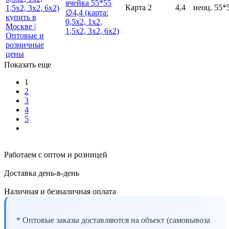
ячейка 55*55
Карта
2
4,4
неоц.
55*
∅4,4 (карта:
0,5х2, 1х2,
1,5х2, 3х2, 6х2)
Показать еще
1
2
3
4
5
Работаем с оптом и розницей
Доставка день-в-день
Наличная и безналичная оплата
* Оптовые заказы доставляются на объект (самовывоза