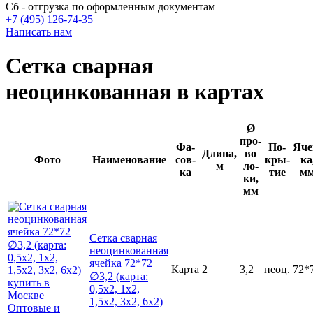
Сб - отгрузка по оформленным документам
+7 (495) 126-74-35
Написать нам
Сетка сварная
неоцинкованная в картах
Ø
про­
Фа­
По­
Яче
Длина,
во­
Фото
Наименование
сов­
кры­
ка
м
ло­
ка
тие
м
ки,
мм
Сетка сварная
неоцинкованная
ячейка 72*72
Карта
2
3,2
неоц.
72*
∅3,2 (карта:
0,5х2, 1х2,
1,5х2, 3х2, 6х2)