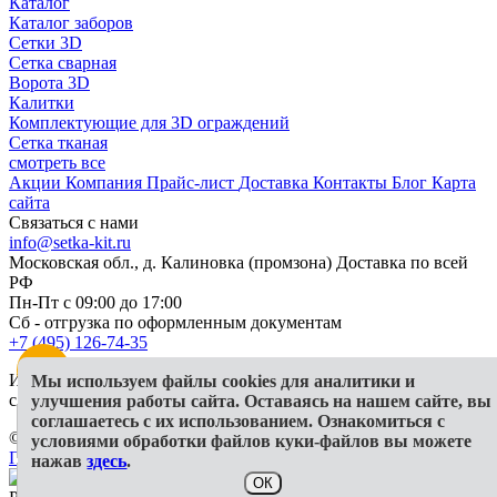
Каталог
Каталог заборов
Сетки 3D
Сетка сварная
Ворота 3D
Калитки
Комплектующие для 3D ограждений
Сетка тканая
смотреть все
Акции
Компания
Прайс-лист
Доставка
Контакты
Блог
Карта
сайта
Связаться с нами
info@setka-kit.ru
Московская обл., д. Калиновка (промзона) Доставка по всей
РФ
Пн-Пт с 09:00 до 17:00
Сб - отгрузка по оформленным документам
+7 (495) 126-74-35
Информация, представленная на сайте, в исключительных
Мы используем файлы cookies для аналитики и
случаях может отличаться от действительности
улучшения работы сайта. Оставаясь на нашем сайте, вы
соглашаетесь с их использованием. Ознакомиться с
© 2026 ООО "Гранд КИТ"
условиями обработки файлов куки-файлов вы можете
Политика конфиденциальности
СОУТ
Публичная оферта
нажав
здесь
.
ОК