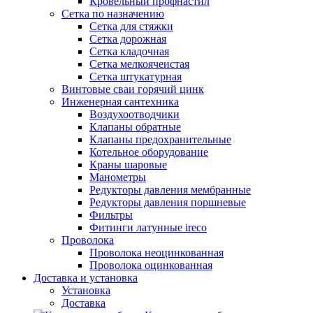
Кровельный профнастил
Сетка по назначению
Сетка для стяжки
Сетка дорожная
Сетка кладочная
Сетка мелкоячеистая
Сетка штукатурная
Винтовые сваи горячий цинк
Инженерная сантехника
Воздухоотводчики
Клапаны обратные
Клапаны предохранительные
Котельное оборудование
Краны шаровые
Манометры
Редукторы давления мембранные
Редукторы давления поршневые
Фильтры
Фитинги латунные ireco
Проволока
Проволока неоцинкованная
Проволока оцинкованная
Доставка и установка
Установка
Доставка