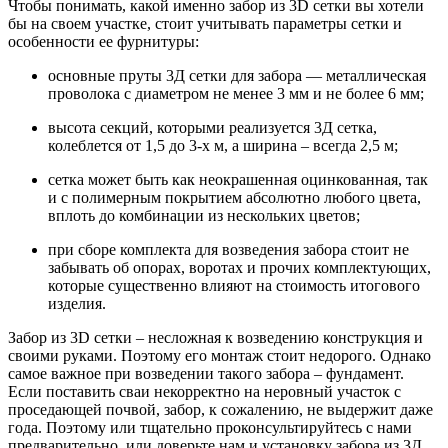
Чтобы понимать, какой именно забор из 3D сетки вы хотели
бы на своем участке, стоит учитывать параметры сетки и
особенности ее фурнитуры:
основные пруты 3Д сетки для забора — металлическая
проволока с диаметром не менее 3 мм и не более 6 мм;
высота секций, которыми реализуется 3Д сетка,
колеблется от 1,5 до 3-х м, а ширина – всегда 2,5 м;
сетка может быть как неокрашенная оцинкованная, так
и с полимерным покрытием абсолютно любого цвета,
вплоть до комбинации из нескольких цветов;
при сборе комплекта для возведения забора стоит не
забывать об опорах, воротах и прочих комплектующих,
которые существенно влияют на стоимость итогового
изделия.
Забор из 3D сетки – несложная к возведению конструкция и
своими руками. Поэтому его монтаж стоит недорого. Однако
самое важное при возведении такого забора – фундамент.
Если поставить сваи некорректно на неровный участок с
проседающей почвой, забор, к сожалению, не выдержит даже
года. Поэтому или тщательно проконсультируйтесь с нами
предварительно, или доверьте нам и установку забора из 3Д