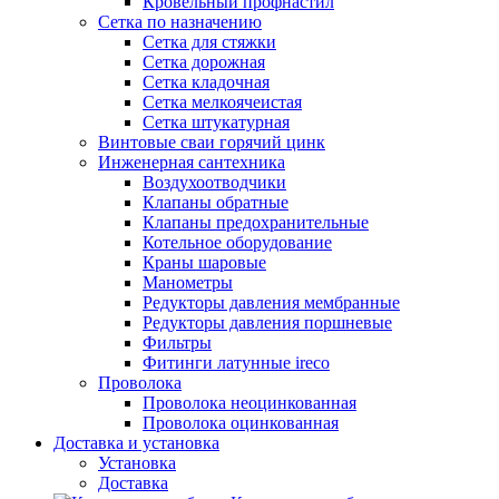
Кровельный профнастил
Сетка по назначению
Сетка для стяжки
Сетка дорожная
Сетка кладочная
Сетка мелкоячеистая
Сетка штукатурная
Винтовые сваи горячий цинк
Инженерная сантехника
Воздухоотводчики
Клапаны обратные
Клапаны предохранительные
Котельное оборудование
Краны шаровые
Манометры
Редукторы давления мембранные
Редукторы давления поршневые
Фильтры
Фитинги латунные ireco
Проволока
Проволока неоцинкованная
Проволока оцинкованная
Доставка и установка
Установка
Доставка