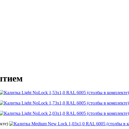
ытием
кте)