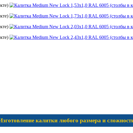
кте)
кте)
кте)
кте)
Изготовление калитки любого размера и сложност