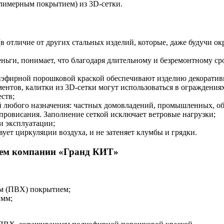
лимерным покрытием) из 3D-сетки.
(в отличие от других стальных изделий, которые, даже будучи о
ньги, понимает, что благодаря длительному и безремонтному с
иэфирной порошковой краской обеспечивают изделию декоратив
ментов, калитки из 3D-сетки могут использоваться в ограждения
ств;
й любого назначения: частных домовладений, промышленных, о
провисания. Заполнение сеткой исключает ветровые нагрузки;
и эксплуатации;
твует циркуляции воздуха, и не затеняет клумбы и грядки.
ием компании «Гранд КИТ»
м (ПВХ) покрытием;
 мм;