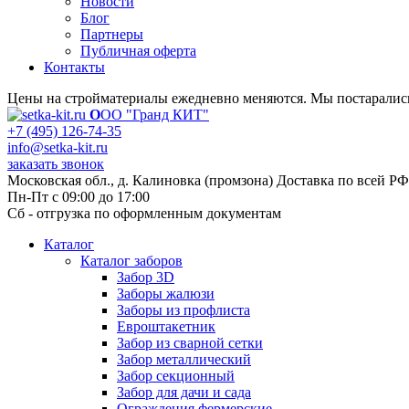
Новости
Блог
Партнеры
Публичная оферта
Контакты
Цены на стройматериалы ежедневно меняются. Мы постарались 
О
ОО "Гранд КИТ"
+7 (495) 126-74-35
info@setka-kit.ru
заказать звонок
Московская обл., д. Калиновка (промзона) Доставка по всей РФ
Пн-Пт с 09:00 до 17:00
Сб - отгрузка по оформленным документам
Каталог
Каталог заборов
Забор 3D
Заборы жалюзи
Заборы из профлиста
Евроштакетник
Забор из сварной сетки
Забор металлический
Забор секционный
Забор для дачи и сада
Ограждения фермерские