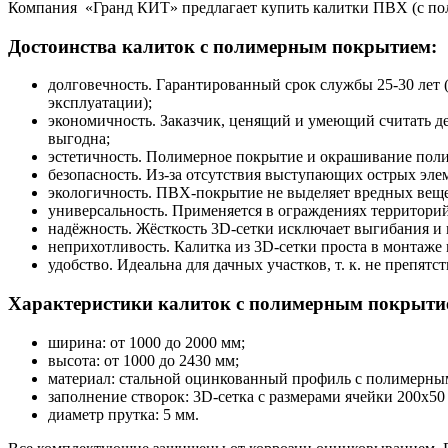
Компания «Гранд КИТ» предлагает купить калитки ПВХ (с по
Достоинства калиток с полимерным покрытием:
долговечность. Гарантированный срок службы 25-30 лет 
эксплуатации);
экономичность. Заказчик, ценящий и умеющий считать де
выгодна;
эстетичность. Полимерное покрытие и окрашивание пол
безопасность. Из-за отсутствия выступающих острых эле
экологичность. ПВХ-покрытие не выделяет вредных веще
универсальность. Применяется в ограждениях территори
надёжность. Жёсткость 3D-сетки исключает выгибания и 
неприхотливость. Калитка из 3D-сетки проста в монтаже 
удобство. Идеальна для дачных участков, т. к. не препятс
Характеристики калиток с полимерным покрыт
ширина: от 1000 до 2000 мм;
высота: от 1000 до 2430 мм;
материал: стальной оцинкованный профиль с полимерны
заполнение створок: 3D-сетка с размерами ячейки 200х50
диаметр прутка: 5 мм.